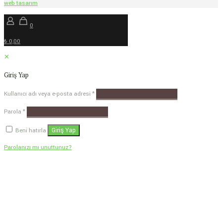
web tasarım
0
₺ 0,00
✕
Giriş Yap
Kullanıcı adı veya e-posta adresi
*
Parola
*
Giriş Yap
Beni hatırla
Parolanızı mı unuttunuz?