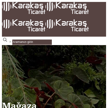
✕
Mağaza