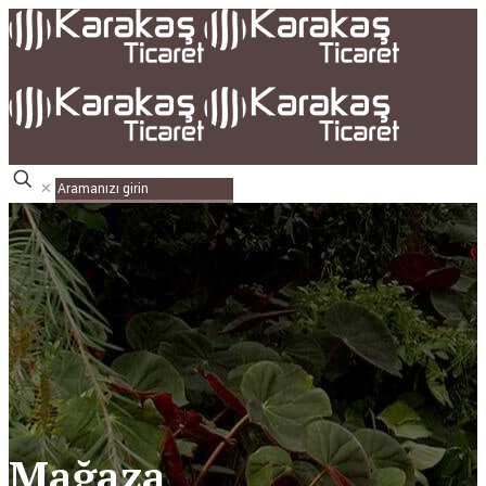
✕
Mağaza