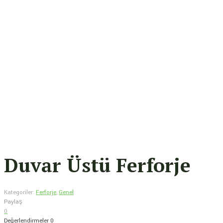
Duvar Üstü Ferforje
Kategoriler:
Ferforje
,
Genel
Paylaş
0
Değerlendirmeler
0