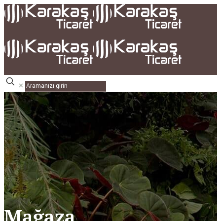
✕
Mağaza