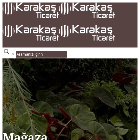
✕
Mağaza