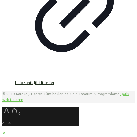
Helozonik Jiletli Teller
© 2019 Karakaş Ticaret. Tüm hakları saklıdır. Tasarım & Programlama
Çorlu
web tasarım
0
₺ 0,00
✕